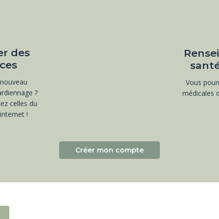
er des
Rensei
ces
santé
 nouveau
Vous pourr
rdiennage ?
médicales 
ez celles du
nternet !
Créer mon compte