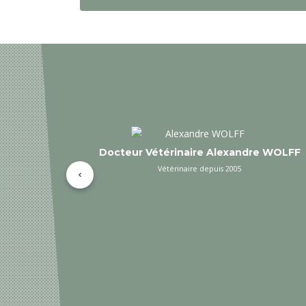
elin HUGNET
Docteur Vétérinaire Julien WALLON
2
Vétérinaire depuis 2023
Précédent